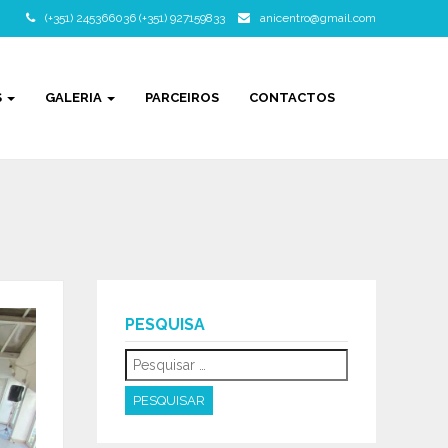
(+351) 245366036 (+351) 927159833
anicentro@gmail.com
S
GALERIA
PARCEIROS
CONTACTOS
PESQUISA