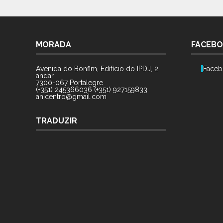
MORADA
FACEB
Avenida do Bonfim, Edifício do IPDJ, 2
Faceb
andar
7300-067 Portalegre
(+351) 245366036 (+351) 927159833
anicentro@gmail.com
TRADUZIR