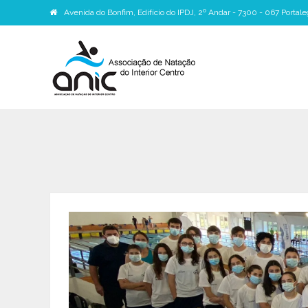
Avenida do Bonfim, Edifício do IPDJ, 2º Andar - 7300 - 067 Portale