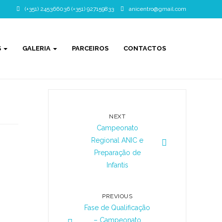
(+351) 245366036 (+351) 927159833
anicentro@gmail.com
S
GALERIA
PARCEIROS
CONTACTOS
NEXT
Campeonato
Regional ANIC e
Preparação de
Infantis
PREVIOUS
Fase de Qualificação
– Campeonato