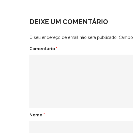
on
on
Twitter
Facebook
(Opens
(Opens
in
in
new
new
DEIXE UM COMENTÁRIO
window)
window)
O seu endereço de email não será publicado.
Campos
Comentário
*
Nome
*