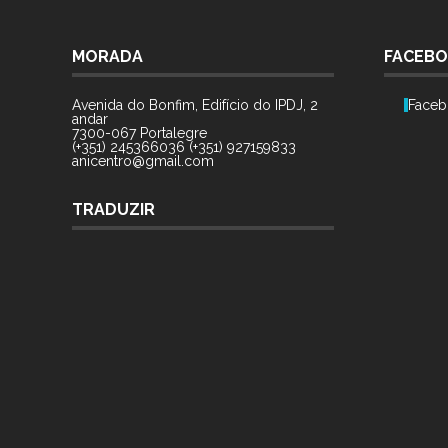
MORADA
FACEB
Avenida do Bonfim, Edifício do IPDJ, 2
Faceb
andar
7300-067 Portalegre
(+351) 245366036 (+351) 927159833
anicentro@gmail.com
TRADUZIR