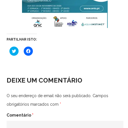
PARTILHAR ISTO:
Click
Click
to
to
share
share
on
on
Twitter
Facebook
(Opens
(Opens
in
in
new
new
DEIXE UM COMENTÁRIO
window)
window)
O seu endereço de email não será publicado.
Campos
obrigatórios marcados com
*
Comentário
*