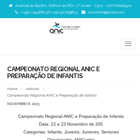
Avenida do Bonfim, Edifício do IPDJ, 2º Andar - 7300 - 067 Portalegre
(+351) 245366036 (+351) 927159833
anicentro@gmail.com
TOGG
NAVIG
CAMPEONATO REGIONAL ANIC E
PREPARAÇÃO DE INFANTIS
Home
/
noticias
/
Campeonato Regional ANIC e Preparação de Infantis
NOVEMBRO 6, 2025
Campeonato Regional ANIC e Preparação de Infantis
Data: 22 e 23 Novembro de 205
Categorias: Infantis, Juvenis, Juniores, Seniores
Organizador: ANICentro