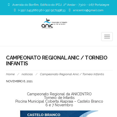
Avenida do Bonfim, Edifício do IPDJ, 2º Andar - 7300 - 067 Portalegre
(+351) 245366036 (+351) 927159833
anicentro@gmail.com
TOGG
NAVIG
CAMPEONATO REGIONAL ANIC / TORNEIO
INFANTIS
Home
/
noticias
/
Campeonato Regional Anic / Torneio Infantis
NOVEMBRO 6, 2021
Campeonato Regional da ANICENTRO
Torneio de Infantis
Piscina Municipal Coberta Alapraia – Castelo Branco
6 e 7 Novembro